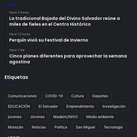
Hace 3 horas
La tradicional Bajada del Divino Salvador reúne a
miles de fieles en el Centro Histórico
Hace 13 horas
Perquín vivió su Festival de Invierno
Hace 1 día
Cinco planes diferentes para aprovechar la semana
agostina
Etiquetas
Comunicaciones
COVID-19
Cultura
Deportes
EDUCACIÓN
El Salvador
Emprendimiento
Investigación
jovenes
Jóvenes
MadeinUNIVO
Medio ambiente
Morazán
Noticias
Política
San Miguel
Tecnología