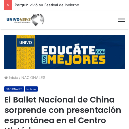
Perquín vivió su Festival de Invierno
M
Inicio
/
NACIONALES
NACIONALES
Noticias
El Ballet Nacional de China
sorprende con presentación
espontánea en el Centro