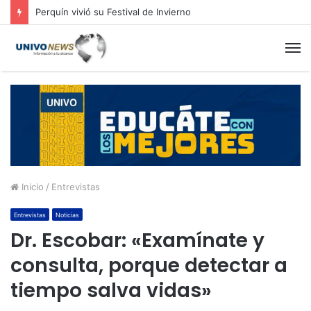
Perquín vivió su Festival de Invierno
M
Inicio
/
Entrevistas
Entrevistas
Noticias
Dr. Escobar: «Examínate y
consulta, porque detectar a
tiempo salva vidas»