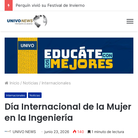
Perquín vivió su Festival de Invierno
M
Inicio
/
Noticias
/
Internacionales
Internacionales
Noticias
Día Internacional de la Mujer
en la Ingeniería
UNIVO NEWS
junio 23, 2026
140
1 minuto de lectura