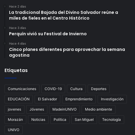
Hace 2 días
La tradicional Bajada del Divino Salvador reúne a
miles de fieles en el Centro Histórico
Hace 3 días
Perquín vivió su Festival de Invierno
Hace 4 días
Cinco planes diferentes para aprovechar la semana
agostina
Etiquetas
Comunicaciones
COVID-19
Cultura
Deportes
EDUCACIÓN
El Salvador
Emprendimiento
Investigación
jovenes
Jóvenes
MadeinUNIVO
Medio ambiente
Morazán
Noticias
Política
San Miguel
Tecnología
UNIVO