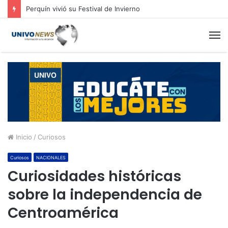
Perquín vivió su Festival de Invierno
M
Inicio
/
Curiosos
Curiosos
NACIONALES
Curiosidades históricas
sobre la independencia de
Centroamérica