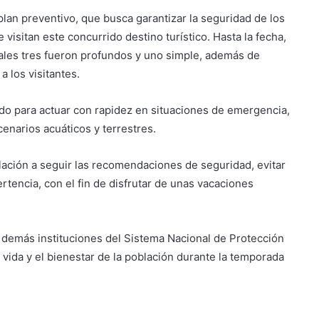
plan preventivo, que busca garantizar la seguridad de los
isitan este concurrido destino turístico. Hasta la fecha,
uales tres fueron profundos y uno simple, además de
 los visitantes.
Suben los precios de los
combustibles
do para actuar con rapidez en situaciones de emergencia,
enarios acuáticos y terrestres.
Peregrinación Camino de San
Óscar Romero inicia recorrido
lación a seguir las recomendaciones de seguridad, evitar
hacia Ciudad Barrios
rtencia, con el fin de disfrutar de unas vacaciones
UNIVO fortalece la formación de
los futuros periodistas
salvadoreños con experiencias
s demás instituciones del Sistema Nacional de Protección
prácticas en su Laboratorio de
a vida y el bienestar de la población durante la temporada
Comunicaciones
Licenciatura en Turismo de la
UNIVO forma profesionales con
una preparación práctica e
integral