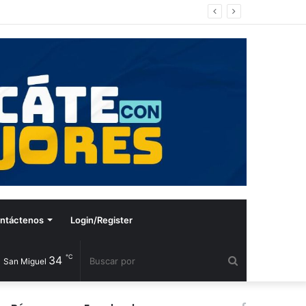
ntáctenos
Login/Register
℃
34
Buscar
San Miguel
por