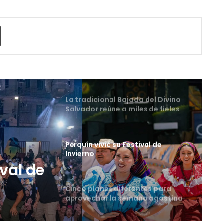
La universidad que forma a los
profesionales del futuro
o electrónico
Imprimir
La tradicional Bajada del Divino
Salvador reúne a miles de fieles
en el Centro Histórico
Perquín vivió su Festival de
Invierno
Cinco planes diferentes para
aprovechar la semana agostina
tes
San Salvador vive con
entusiasmo las Fiestas
Agostinas