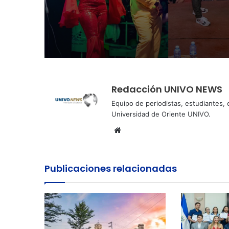
Perquín vivió su Fest
Invierno
Redacción UNIVO NEWS
Equipo de periodistas, estudiantes,
Universidad de Oriente UNIVO.
Sitio
web
Publicaciones relacionadas