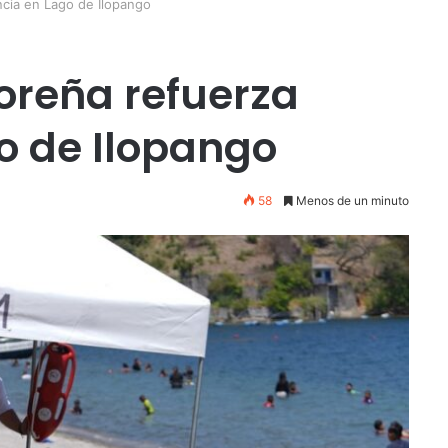
ncia en Lago de Ilopango
oreña refuerza
go de Ilopango
58
Menos de un minuto