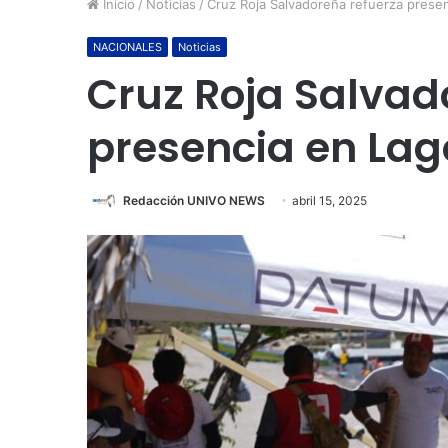
Inicio
/
Noticias
/
Cruz Roja Salvadoreña refuerza prese
NACIONALES
Noticias
Cruz Roja Salvad
presencia en La
Redacción UNIVO NEWS
abril 15, 2025