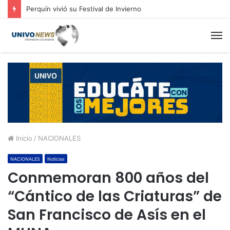
Perquín vivió su Festival de Invierno
M
Inicio
/
NACIONALES
NACIONALES
Noticias
Conmemoran 800 años del
“Cántico de las Criaturas” de
San Francisco de Asís en el