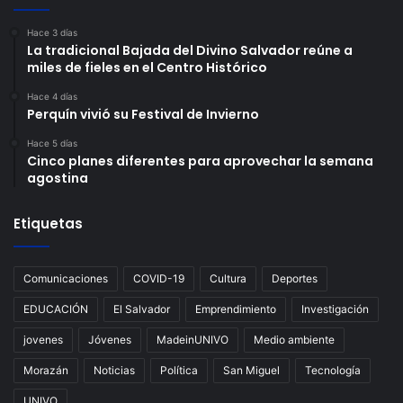
Hace 3 días
La tradicional Bajada del Divino Salvador reúne a
miles de fieles en el Centro Histórico
Hace 4 días
Perquín vivió su Festival de Invierno
Hace 5 días
Cinco planes diferentes para aprovechar la semana
agostina
Etiquetas
Comunicaciones
COVID-19
Cultura
Deportes
EDUCACIÓN
El Salvador
Emprendimiento
Investigación
jovenes
Jóvenes
MadeinUNIVO
Medio ambiente
Morazán
Noticias
Política
San Miguel
Tecnología
UNIVO