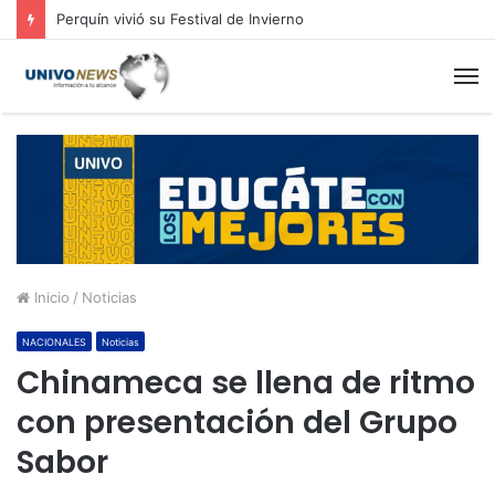
Perquín vivió su Festival de Invierno
M
Inicio
/
Noticias
NACIONALES
Noticias
Chinameca se llena de ritmo
con presentación del Grupo
Sabor