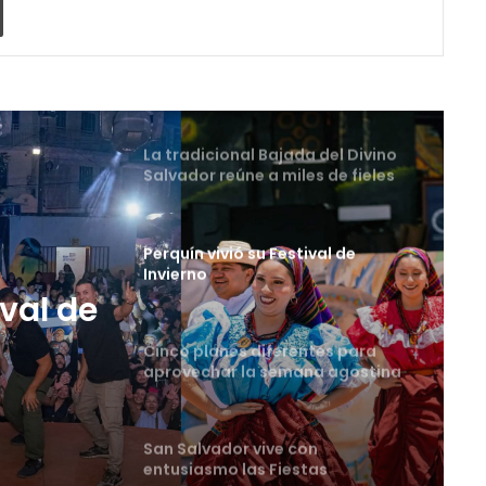
La tradicional Bajada del Divino
Salvador reúne a miles de fieles
en el Centro Histórico
Perquín vivió su Festival de
Invierno
Cinco planes diferentes para
aprovechar la semana agostina
tes
San Salvador vive con
entusiasmo las Fiestas
Agostinas
ival de
Oriente espera a los viajeros
estas vacaciones agostinas