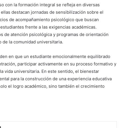
o con la formación integral se refleja en diversas
re ellas destacan jornadas de sensibilización sobre el
Suben los precios de los
combustibles
pacios de acompañamiento psicológico que buscan
 estudiantes frente a las exigencias académicas.
ios de atención psicológica y programas de orientación
Peregrinación Camino de San
 de la comunidad universitaria.
Óscar Romero inicia recorrido
hacia Ciudad Barrios
ciden en que un estudiante emocionalmente equilibrado
tración, participar activamente en su proceso formativo y
UNIVO fortalece la formación de
los futuros periodistas
a vida universitaria. En este sentido, el bienestar
salvadoreños con experiencias
tal para la construcción de una experiencia educativa
prácticas en su Laboratorio de
olo el logro académico, sino también el crecimiento
Comunicaciones
Licenciatura en Turismo de la
UNIVO forma profesionales con
una preparación práctica e
integral
La universidad que forma a los
profesionales del futuro
o electrónico
Imprimir