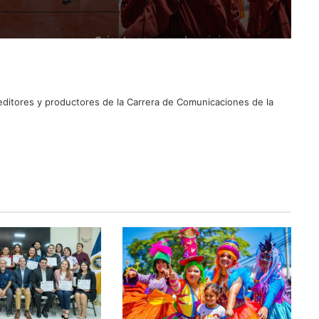
Suben los precios de los
combustibles
 editores y productores de la Carrera de Comunicaciones de la
Peregrinación Camino de San
Óscar Romero inicia recorrido
hacia Ciudad Barrios
UNIVO fortalece la formación de
los futuros periodistas
salvadoreños con experiencias
prácticas en su Laboratorio de
Comunicaciones
Licenciatura en Turismo de la
UNIVO forma profesionales con
una preparación práctica e
integral
La universidad que forma a los
profesionales del futuro