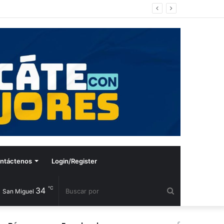
ntáctenos
Login/Register
℃
34
Buscar
San Miguel
por