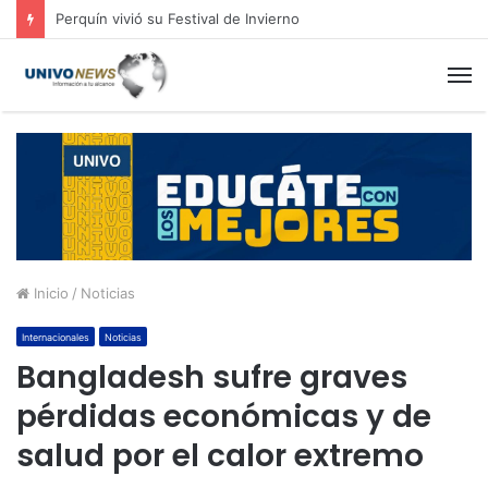
Cinco planes diferentes para aprovechar la semana agostina
M
Inicio
/
Noticias
Internacionales
Noticias
Bangladesh sufre graves
pérdidas económicas y de
salud por el calor extremo