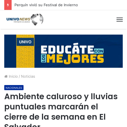
Perquín vivió su Festival de Invierno
M
Inicio
/
Noticias
NACIONALES
Ambiente caluroso y lluvias
puntuales marcarán el
cierre de la semana en El