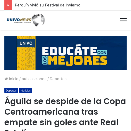
Perquín vivió su Festival de Invierno
M
Inicio
/
publicaciones
/
Deportes
Deportes
Noticias
Águila se despide de la Copa
Centroamericana tras
empate sin goles ante Real