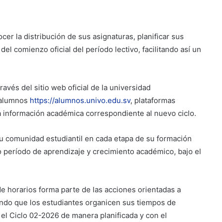
er la distribución de sus asignaturas, planificar sus
el comienzo oficial del período lectivo, facilitando así un
avés del sitio web oficial de la universidad
Peregrinación Camino de San
 alumnos
https://alumnos.univo.edu.sv
, plataformas
Óscar Romero inicia recorrido
hacia Ciudad Barrios
la información académica correspondiente al nuevo ciclo.
UNIVO fortalece la formación de
 comunidad estudiantil en cada etapa de su formación
los futuros periodistas
o período de aprendizaje y crecimiento académico, bajo el
salvadoreños con experiencias
prácticas en su Laboratorio de
Comunicaciones
Licenciatura en Turismo de la
de horarios forma parte de las acciones orientadas a
UNIVO forma profesionales con
una preparación práctica e
endo que los estudiantes organicen sus tiempos de
integral
r el Ciclo 02-2026 de manera planificada y con el