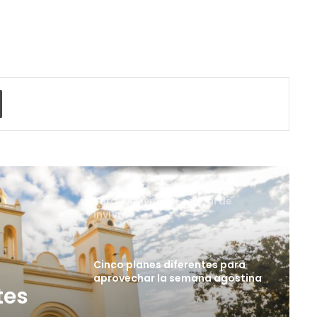
La universidad que forma a los
profesionales del futuro
Buses Alegres amplían oferta de
viajes para disfrutar las fiestas
o electrónico
Imprimir
agostinas
Perquín vivió su Festival de
Invierno
Cinco planes diferentes para
aprovechar la semana agostina
San Salvador vive con
entusiasmo las Fiestas
Agostinas
n