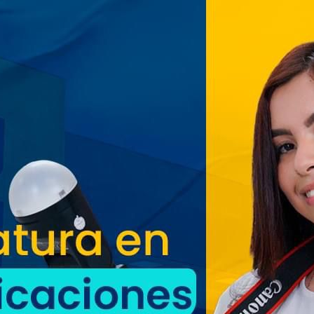
Oriente espera a los viajeros
estas vacaciones agostinas
Suben los precios de los
combustibles