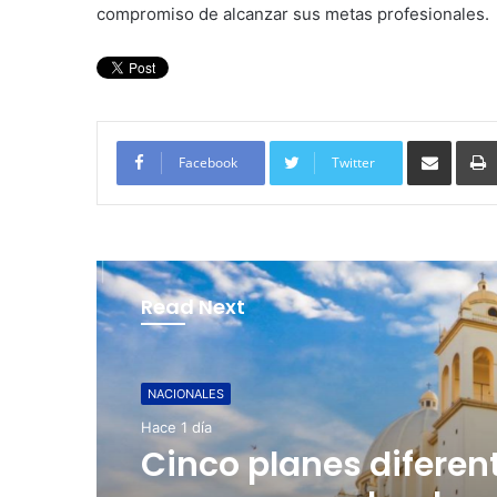
compromiso de alcanzar sus metas profesionales.
Compartir por corre
Facebook
Twitter
Read Next
Noticias
Hace 2 días
NACIONALES
Hace 1 día
San Salvador vive co