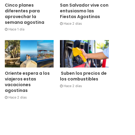
Cinco planes
San Salvador vive con
diferentes para
entusiasmo las
aprovechar la
Fiestas Agostinas
semana agostina
Hace 2 días
Hace 1 día
Oriente espera a los
Suben los precios de
viajeros estas
los combustibles
vacaciones
Hace 2 días
agostinas
Hace 2 días