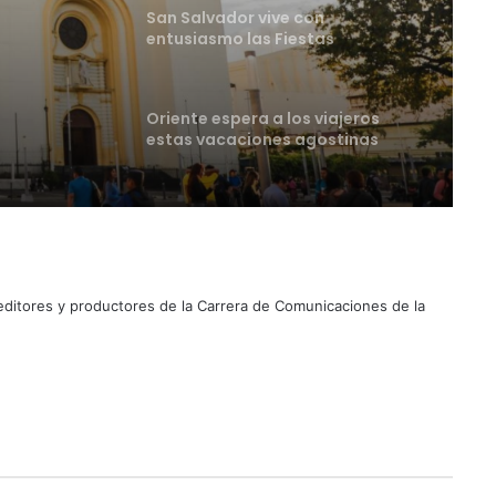
as
Oriente espera a los viajeros
estas vacaciones agostinas
tes
Suben los precios de los
combustibles
Peregrinación Camino de San
Óscar Romero inicia recorrido
hacia Ciudad Barrios
 editores y productores de la Carrera de Comunicaciones de la
UNIVO fortalece la formación de
los futuros periodistas
salvadoreños con experiencias
prácticas en su Laboratorio de
Comunicaciones
Licenciatura en Turismo de la
UNIVO forma profesionales con
una preparación práctica e
integral