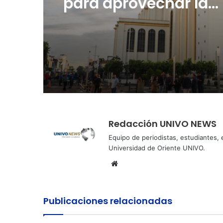
entusiasmo las Fiest
Agostinas
Cinco planes diferen
para aprovechar la
semana agostina
Redacción UNIVO NEWS
Equipo de periodistas, estudiantes,
Universidad de Oriente UNIVO.
Sitio
web
Publicaciones relacionadas