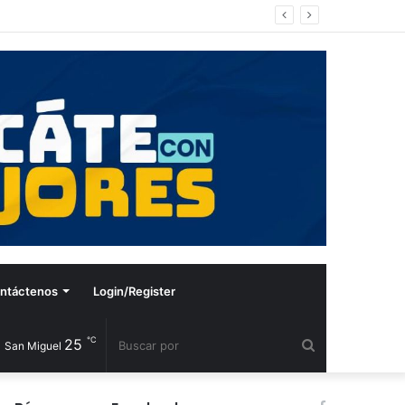
ntáctenos
Login/Register
℃
25
Buscar
San Miguel
por