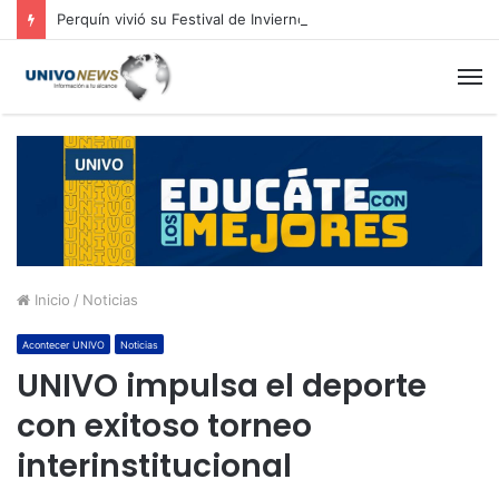
Perquín vivió su Festival de Invierno
M
Inicio
/
Noticias
Acontecer UNIVO
Noticias
UNIVO impulsa el deporte
con exitoso torneo
interinstitucional