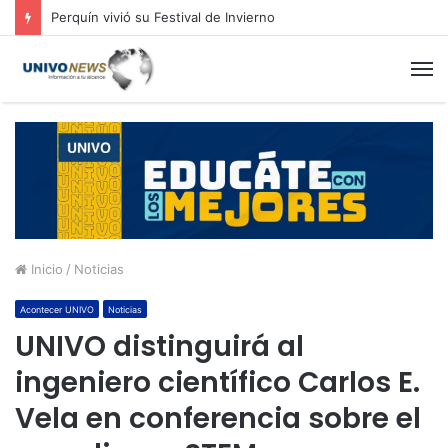
Perquín vivió su Festival de Invierno
M
Inicio
/
Noticias
Acontecer UNIVO
Noticias
UNIVO distinguirá al
ingeniero científico Carlos E.
Vela en conferencia sobre el