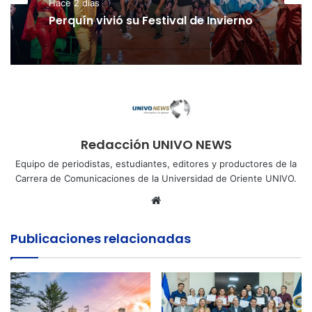
Hace 2 días
NACIONALES
Hace 3 días
Perquín vivió su Festival de Invierno
Cinco planes diferentes para
aprovechar la semana agostina
Redacción UNIVO NEWS
Equipo de periodistas, estudiantes, editores y productores de la
Carrera de Comunicaciones de la Universidad de Oriente UNIVO.
Sitio
web
Publicaciones relacionadas