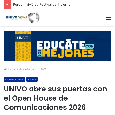
Perquín vivió su Festival de Invierno
M
Inicio
/
Acontecer UNIVO
Acontecer UNIVO
Noticias
UNIVO abre sus puertas con
el Open House de
Comunicaciones 2026