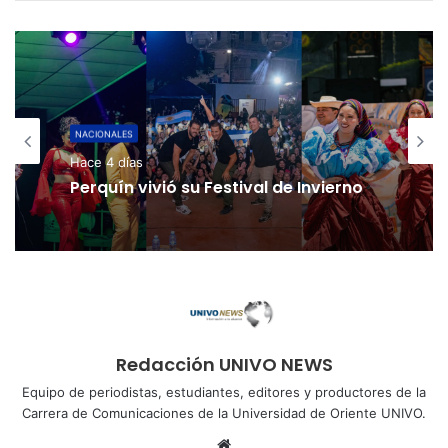
NACIONALES
Hace 5 días
NACIONALES
Hace 4 días
Cinco planes diferentes para
aprovechar la semana agostina
Perquín vivió su Festival de Invierno
Redacción UNIVO NEWS
Equipo de periodistas, estudiantes, editores y productores de la
Carrera de Comunicaciones de la Universidad de Oriente UNIVO.
Sitio