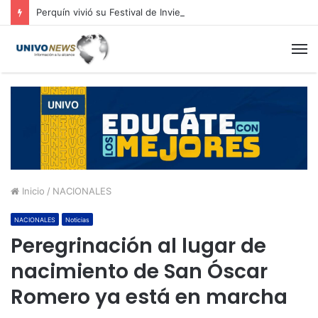
Perquín vivió su Festival de Invierno
M
Inicio
/
NACIONALES
NACIONALES
Noticias
Peregrinación al lugar de
nacimiento de San Óscar
Romero ya está en marcha