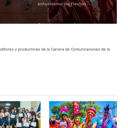
estas vacaciones agostinas
Suben los precios de los
combustibles
 editores y productores de la Carrera de Comunicaciones de la
Peregrinación Camino de San
Óscar Romero inicia recorrido
hacia Ciudad Barrios
UNIVO fortalece la formación de
los futuros periodistas
salvadoreños con experiencias
prácticas en su Laboratorio de
Comunicaciones
Licenciatura en Turismo de la
UNIVO forma profesionales con
una preparación práctica e
integral