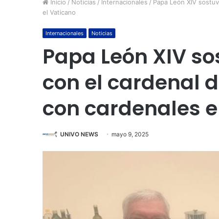
Inicio
/
Noticias
/
Internacionales
/
Papa León XIV sostuv
el Vaticano
Internacionales
Noticias
Papa León XIV so
con el cardenal 
con cardenales e
UNIVO NEWS
mayo 9, 2025