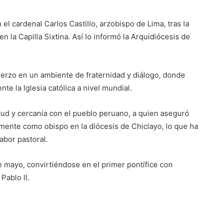
l cardenal Carlos Castillo, arzobispo de Lima, tras la
n la Capilla Sixtina. Así lo informó la Arquidiócesis de
Suben los precios de los
combustibles
erzo en un ambiente de fraternidad y diálogo, donde
Peregrinación Camino de San
e la Iglesia católica a nivel mundial.
Óscar Romero inicia recorrido
hacia Ciudad Barrios
itud y cercanía con el pueblo peruano, a quien aseguró
ormente como obispo en la diócesis de Chiclayo, lo que ha
UNIVO fortalece la formación de
los futuros periodistas
abor pastoral.
salvadoreños con experiencias
prácticas en su Laboratorio de
de mayo, convirtiéndose en el primer pontífice con
Comunicaciones
Licenciatura en Turismo de la
Pablo II.
UNIVO forma profesionales con
una preparación práctica e
integral
La universidad que forma a los