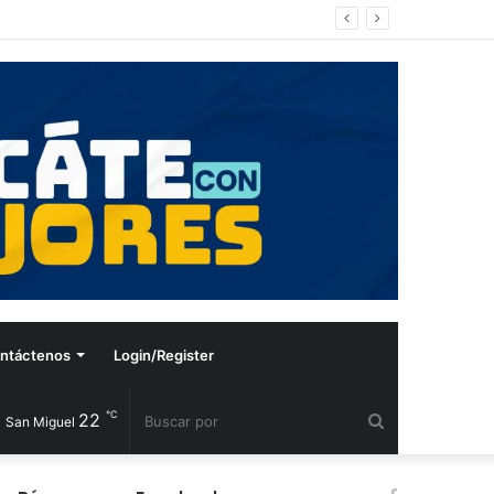
ntáctenos
Login/Register
℃
22
Buscar
San Miguel
por