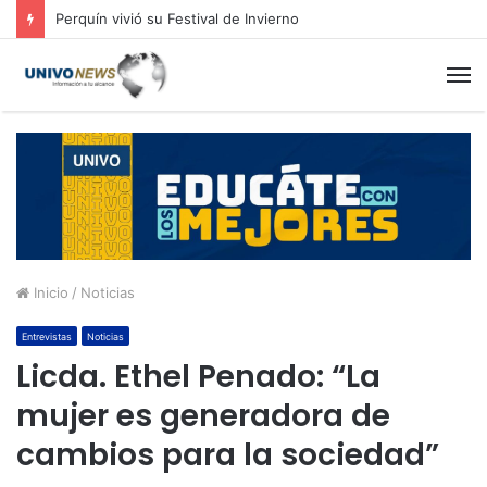
Perquín vivió su Festival de Invierno
M
Inicio
/
Noticias
Entrevistas
Noticias
Licda. Ethel Penado: “La
mujer es generadora de
cambios para la sociedad”