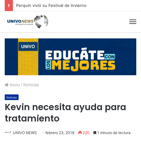
Perquín vivió su Festival de Invierno
M
Inicio
/
Noticias
Noticias
Kevin necesita ayuda para
tratamiento
UNIVO NEWS
febrero 23, 2018
220
1 minuto de lectura