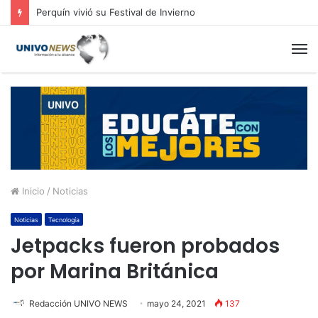
Perquín vivió su Festival de Invierno
M
Inicio
/
Noticias
Noticias
Tecnología
Jetpacks fueron probados
por Marina Británica
Redacción UNIVO NEWS
mayo 24, 2021
137