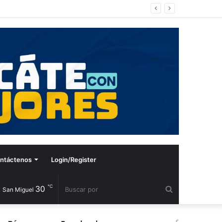
ntáctenos
Login/Register
℃
30
Buscar
San Miguel
por