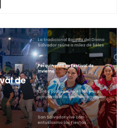
La tradicional Bajada del Divino
Salvador reúne a miles de fieles
en el Centro Histórico
Perquín vivió su Festival de
Invierno
Cinco planes diferentes para
aprovechar la semana agostina
tes
San Salvador vive con
entusiasmo las Fiestas
Agostinas
Oriente espera a los viajeros
estas vacaciones agostinas