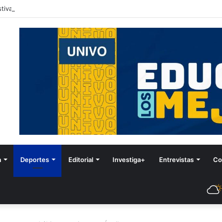
tival de Invierno
a
Deportes
Editorial
Investiga+
Entrevistas
Co