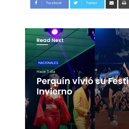
Facebook
Twitter
Read Next
NACIONALES
Hace 2 días
Cinco planes diferen
para aprovechar la
semana agostina