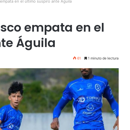
empata en el último suspiro ante Águila
isco empata en el
nte Águila
61
1 minuto de lectura