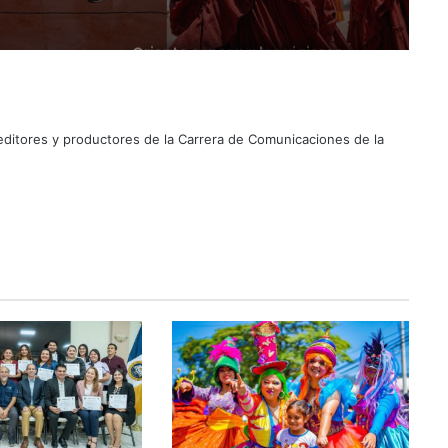
Suben los precios de los
combustibles
 editores y productores de la Carrera de Comunicaciones de la
Peregrinación Camino de San
Óscar Romero inicia recorrido
hacia Ciudad Barrios
UNIVO fortalece la formación de
los futuros periodistas
salvadoreños con experiencias
prácticas en su Laboratorio de
Comunicaciones
Licenciatura en Turismo de la
UNIVO forma profesionales con
una preparación práctica e
integral
La universidad que forma a los
profesionales del futuro