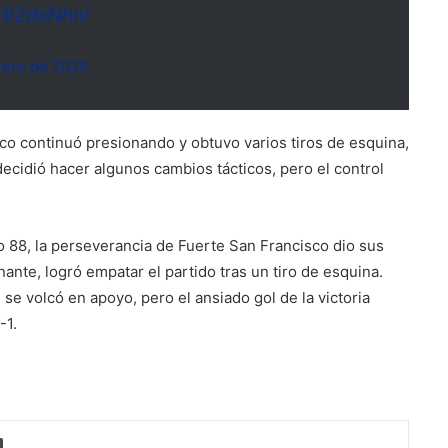
C592dsNhnl
Suben los precios de los
combustibles
rero de 2025
Peregrinación Camino de San
sco continuó presionando y obtuvo varios tiros de esquina,
Óscar Romero inicia recorrido
decidió hacer algunos cambios tácticos, pero el control
hacia Ciudad Barrios
UNIVO fortalece la formación de
los futuros periodistas
o 88, la perseverancia de Fuerte San Francisco dio sus
salvadoreños con experiencias
nante, logró empatar el partido tras un tiro de esquina.
prácticas en su Laboratorio de
n se volcó en apoyo, pero el ansiado gol de la victoria
Comunicaciones
Licenciatura en Turismo de la
-1.
UNIVO forma profesionales con
una preparación práctica e
integral
La universidad que forma a los
profesionales del futuro
o electrónico
Imprimir