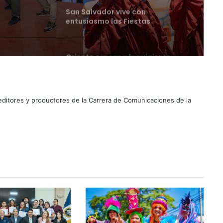
ival de
Oriente espera a los viajeros
estas vacaciones agostinas
Suben los precios de los
combustibles
 editores y productores de la Carrera de Comunicaciones de la
Peregrinación Camino de San
Óscar Romero inicia recorrido
hacia Ciudad Barrios
UNIVO fortalece la formación de
los futuros periodistas
salvadoreños con experiencias
prácticas en su Laboratorio de
Comunicaciones
Licenciatura en Turismo de la
UNIVO forma profesionales con
una preparación práctica e
integral