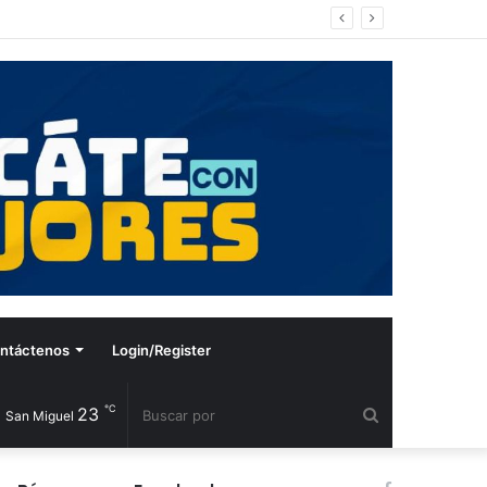
ntáctenos
Login/Register
℃
23
Buscar
San Miguel
por