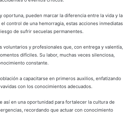
y oportuna, pueden marcar la diferencia entre la vida y la
el control de una hemorragia, estas acciones inmediatas
riesgo de sufrir secuelas permanentes.
Suben los precios de los
combustibles
voluntarios y profesionales que, con entrega y valentía,
omentos difíciles. Su labor, muchas veces silenciosa,
Peregrinación Camino de San
nocimiento constante.
Óscar Romero inicia recorrido
hacia Ciudad Barrios
oblación a capacitarse en primeros auxilios, enfatizando
lvavidas con los conocimientos adecuados.
UNIVO fortalece la formación de
los futuros periodistas
salvadoreños con experiencias
e así en una oportunidad para fortalecer la cultura de
prácticas en su Laboratorio de
emergencias, recordando que actuar con conocimiento
Comunicaciones
Licenciatura en Turismo de la
UNIVO forma profesionales con
una preparación práctica e
integral