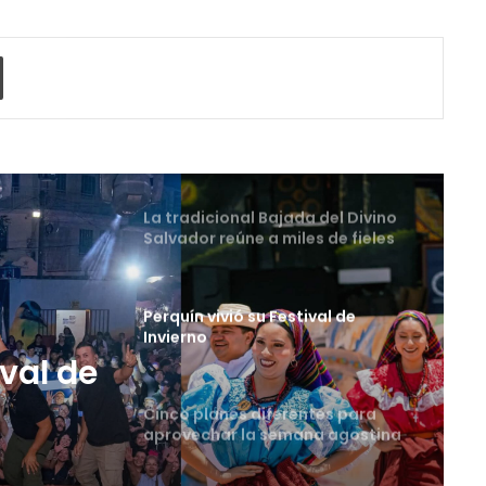
La universidad que forma a los
profesionales del futuro
o electrónico
Imprimir
La tradicional Bajada del Divino
Salvador reúne a miles de fieles
en el Centro Histórico
Perquín vivió su Festival de
Invierno
Cinco planes diferentes para
aprovechar la semana agostina
tes
San Salvador vive con
entusiasmo las Fiestas
Agostinas