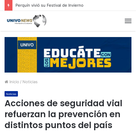
Perquín vivió su Festival de Invierno
M
Inicio
/
Noticias
Noticias
Acciones de seguridad vial
refuerzan la prevención en
distintos puntos del país